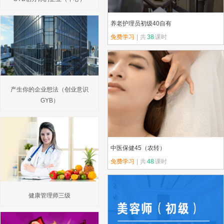
养老护理员初级40自有
免费学习
|
共
38
课时
上传教师：金色未来
产生你的企业想法（创业意识
GYB）
中医保健45（农转）
免费学习
|
共
48
课时
上传教师：金色未来
健康管理师三级