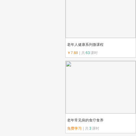
老年人健康系列微课程
￥7.88
|
共
63
课时
上传教师：终身学习在线
老年常见病的食疗食养
免费学习
|
共
3
课时