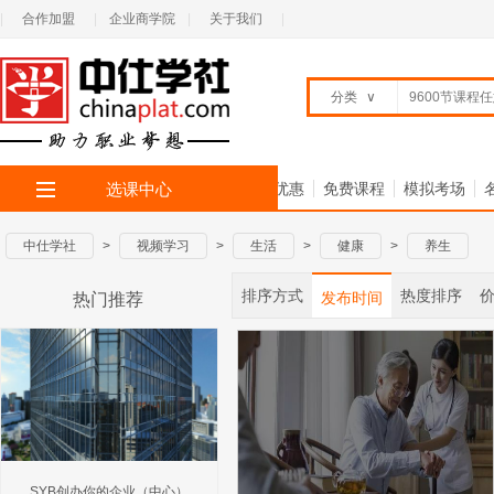
|
合作加盟
|
企业商学院
|
关于我们
|
分类
∨
选课中心
首 页
全部专题
限时优惠
免费课程
模拟考场
中仕学社
>
视频学习
>
生活
>
健康
>
养生
排序方式
热度排序
发布时间
热门推荐
SYB创办你的企业（中心）