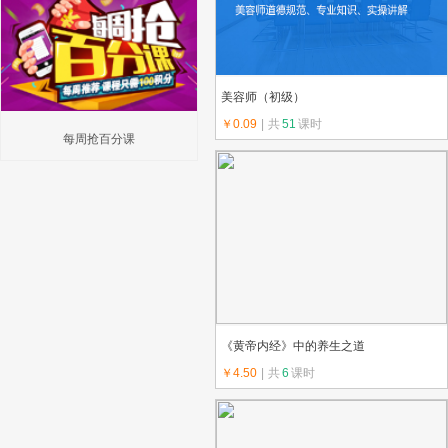
美容师（初级）
￥0.09
|
共
51
课时
每周抢百分课
上传教师：金色未来
《黄帝内经》中的养生之道
￥4.50
|
共
6
课时
上传教师：终身学习在线