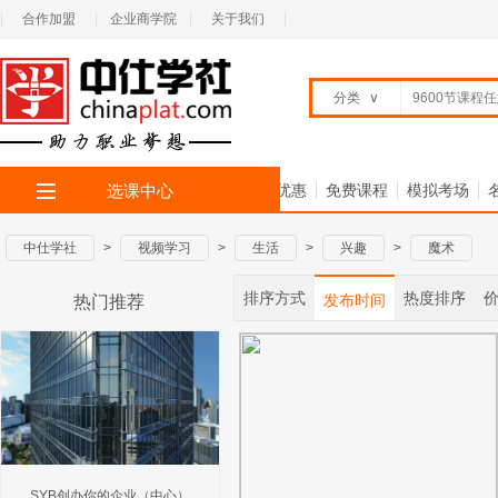
|
合作加盟
|
企业商学院
|
关于我们
|
分类
∨
选课中心
首 页
全部专题
限时优惠
免费课程
模拟考场
中仕学社
>
视频学习
>
生活
>
兴趣
>
魔术
排序方式
热度排序
发布时间
热门推荐
SYB创办你的企业（中心）