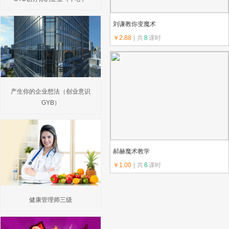
刘谦教你变魔术
￥2.88
|
共
8
课时
上传教师：范范
产生你的企业想法（创业意识
GYB）
郝赫魔术教学
￥1.00
|
共
6
课时
上传教师：黛西
健康管理师三级