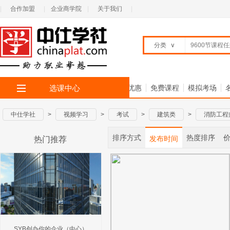
|
合作加盟
|
企业商学院
|
关于我们
|
分类
∨
选课中心
首 页
全部专题
限时优惠
免费课程
模拟考场
中仕学社
>
视频学习
>
考试
>
建筑类
>
消防工程
排序方式
热度排序
发布时间
热门推荐
SYB创办你的企业（中心）