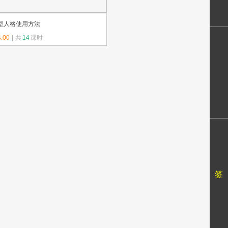
个
型人格使用方法
人
.00
|
共
14
课时
购
信
传教师：终身学习在线
买
学
息
记
习
我
录
记
的
课
录
收
程
账
藏
征
户
最
订
信
新
签
签
息
消
到
息
送