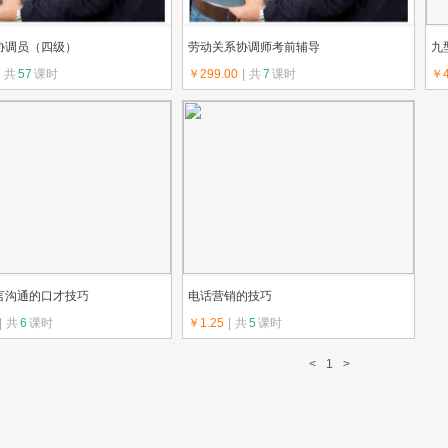
协调员（四级）
劳动关系协调师考前辅导
九
共
57
课时
￥299.00
|
共
7
课时
￥4
：金色未来
上传教师：劳协
上
言沟通的口才技巧
电话营销的技巧
|
共
6
课时
￥1.25
|
共
5
课时
itty
上传教师：常美玲
<
1
>