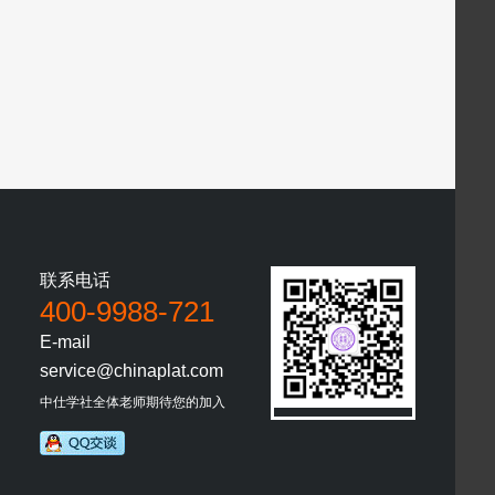
积
分
联系电话
400-9988-721
E-mail
service@chinaplat.com
二
中仕学社全体老师期待您的加入
维
帮
码
助
客