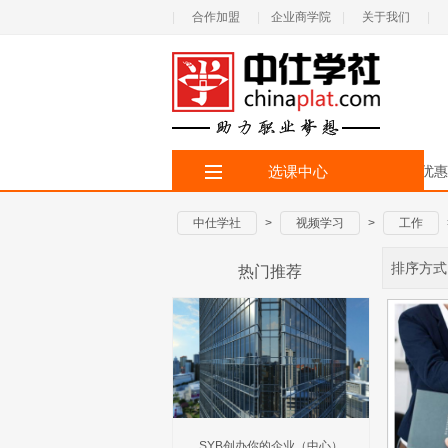
|
合作加盟
|
企业商学院
|
关于我们
|
选课中心
首 页
全部专题
限时优惠
中仕学社
>
视频学习
>
工作
排序方式
热门推荐
SYB创办你的企业（中心）