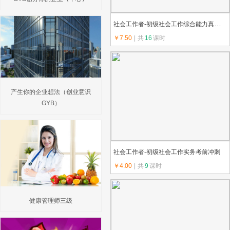
社会工作者-初级社会工作综合能力真题解析
￥7.50
|
共
16
课时
上传教师：思
产生你的企业想法（创业意识
GYB）
社会工作者-初级社会工作实务考前冲刺
￥4.00
|
共
9
课时
上传教师：molly
健康管理师三级