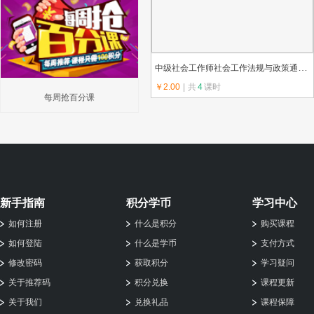
中级社会工作师社会工作法规与政策通关秘诀
￥2.00
|
共
4
课时
每周抢百分课
上传教师：檀老师
新手指南
积分学币
学习中心
如何注册
什么是积分
购买课程
如何登陆
什么是学币
支付方式
修改密码
获取积分
学习疑问
关于推荐码
积分兑换
课程更新
关于我们
兑换礼品
课程保障