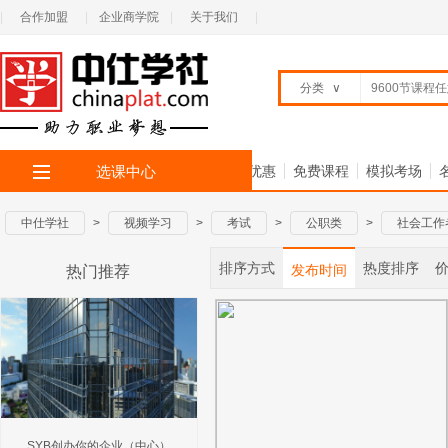
|
合作加盟
|
企业商学院
|
关于我们
|
分类
∨
选课中心
首 页
全部专题
限时优惠
免费课程
模拟考场
中仕学社
>
视频学习
>
考试
>
公职类
>
社会工作
排序方式
热度排序
发布时间
热门推荐
SYB创办你的企业（中心）