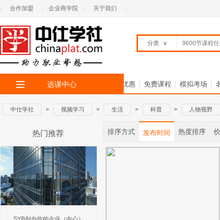
|
合作加盟
|
企业商学院
|
关于我们
|
分类
∨
选课中心
首 页
全部专题
限时优惠
免费课程
模拟考场
中仕学社
>
视频学习
>
生活
>
科普
>
人物视野
排序方式
热度排序
发布时间
热门推荐
SYB创办你的企业（中心）