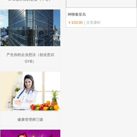
神聊秦皇岛
￥100.00
|
共
5
课时
上传教师：吉羊
产生你的企业想法（创业意识
GYB）
健康管理师三级